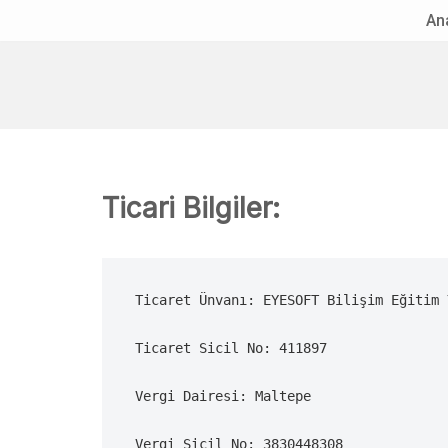
An
İçeriğe
geç
Ticari Bilgiler:
Ticaret Ünvanı: EYESOFT Bilişim Eğitim 
Ticaret Sicil No: 411897

Vergi Dairesi: Maltepe

Vergi Sicil No: 3830448308